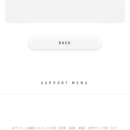
BACK
LOGIN
JOIN
SUPPORT MENU
SUPPORT MENU
このサイトについて
利用規約
特定商取引法に基づく表示
プライバシーポリシー
FAQ
当サイトに掲載されている内容（記事・画像・動画・音声データ等）は
す